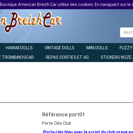
 Boutique American Breizh Car utilise des cookies. En naviguant sur le s
HAWAII DOLLS
VINTAGE DOLLS
MINI DOLLS
FUZZY
E TROMBINOSCAR
REPAS SORTIES ET AG
STICKERS NOZE
Référence
port01
Porte Clés Club
Porte clés bleu avec le script du club gravé au