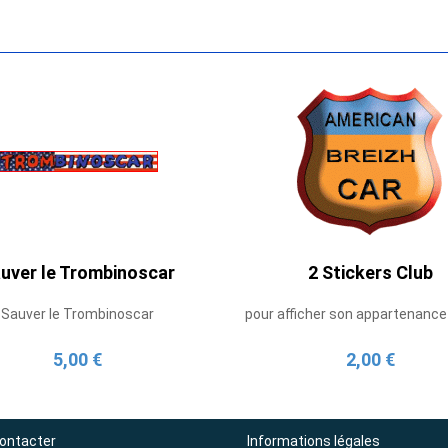
uver le Trombinoscar
2 Stickers Club
Sauver le Trombinoscar
pour afficher son appartenance
5,00 €
2,00 €
ontacter
Informations légales