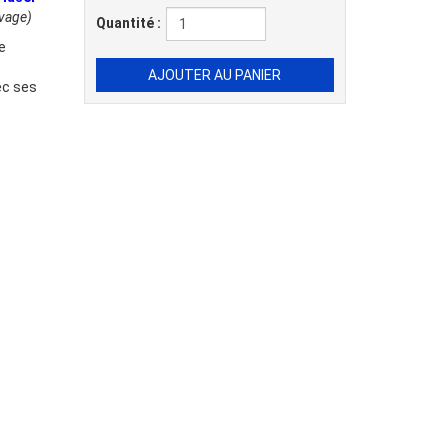
avage)
Quantité :
e
ec ses