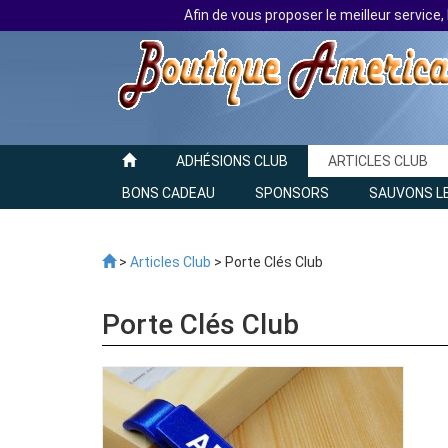
Afin de vous proposer le meilleur service,
ADHÉSIONS CLUB
ARTICLES CLUB
BONS CADEAU
SPONSORS
SAUVONS L
>
Articles Club
> Porte Clés Club
Porte Clés Club