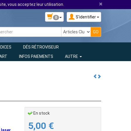
×
ite, vous acceptez leur utilisation.
S'identifier
0
 DICES
DÉS RÉTROVISEUR
 ART
INFOS PAIEMENTS
AUTRE
En stock
5,00
€
 laser