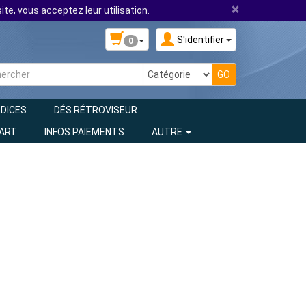
×
ite, vous acceptez leur utilisation.
S'identifier
0
 DICES
DÉS RÉTROVISEUR
 ART
INFOS PAIEMENTS
AUTRE