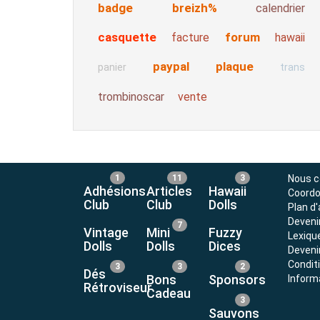
badge
breizh%
calendrier
casquette
forum
facture
hawaii
paypal
plaque
panier
trans
trombinoscar
vente
1
11
3
Nous c
Adhésions
Articles
Hawaii
Coord
Club
Club
Dolls
Plan d
Deveni
7
Vintage
Mini
Fuzzy
Lexiqu
Dolls
Dolls
Dices
Devenir
Condit
3
3
2
Dés
Bons
Sponsors
Inform
Rétroviseur
Cadeau
3
Sauvons