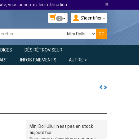
×
ite, vous acceptez leur utilisation.
S'identifier
0
 DICES
DÉS RÉTROVISEUR
 ART
INFOS PAIEMENTS
AUTRE
Mini Doll Uliuli n'est pas en stock
aujourd'hui.
Nous vous préviendrons par email