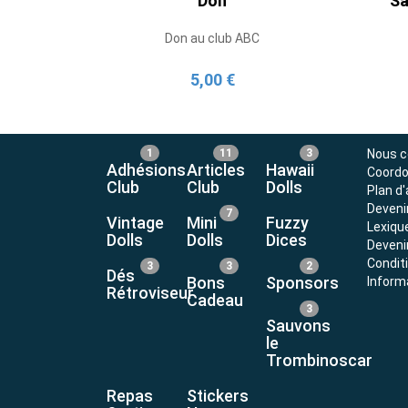
Don
Sa
Don au club ABC
5,00 €
1
11
3
Nous c
Adhésions
Articles
Hawaii
Coord
Club
Club
Dolls
Plan d
Deveni
7
Vintage
Mini
Fuzzy
Lexiqu
Dolls
Dolls
Dices
Devenir
Condit
3
3
2
Dés
Bons
Sponsors
Inform
Rétroviseur
Cadeau
3
Sauvons
le
Trombinoscar
Repas
Stickers