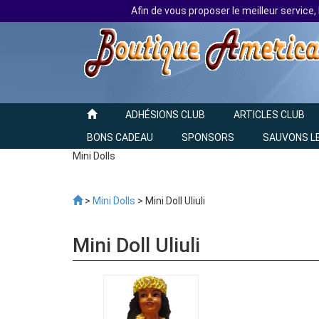
Afin de vous proposer le meilleur service,
ADHÉSIONS CLUB
ARTICLES CLUB
BONS CADEAU
SPONSORS
SAUVONS L
Mini Dolls
>
Mini Dolls
> Mini Doll Uliuli
Mini Doll Uliuli