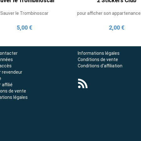
uver le Trombinoscar
2 Stickers Club
Sauver le Trombinoscar
pour afficher son appartenance
5,00 €
2,00 €
ontacter
Informations légales
onnées
Conditions de vente
'accès
Conditions d'affiliation
r revendeur
e
 affilié
ions de vente
ations légales