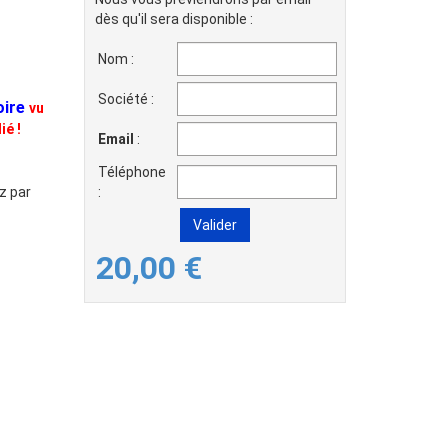
dès qu'il sera disponible :
Nom :
Société :
oire
vu
ié !
Email
:
Téléphone
z par
:
20,00
€