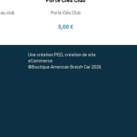
Porte Clés Club
 au club
Porte Clés Club
5,00 €
Une création
PEEL création de site
eCommerce
©Boutique American Breizh Car 2026