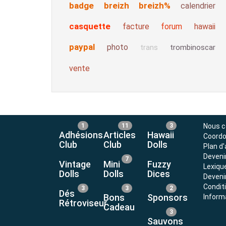
badge
breizh
breizh%
calendrier
casquette
facture
forum
hawaii
paypal
photo
trombinoscar
trans
vente
1
11
3
Nous c
Adhésions
Articles
Hawaii
Coord
Club
Club
Dolls
Plan d
Deveni
7
Vintage
Mini
Fuzzy
Lexiqu
Dolls
Dolls
Dices
Devenir
Condit
3
3
2
Dés
Bons
Sponsors
Inform
Rétroviseur
Cadeau
3
Sauvons