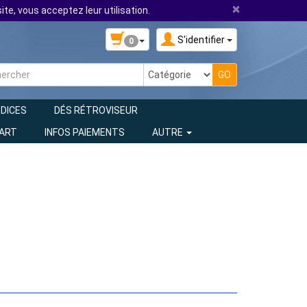
×
ite, vous acceptez leur utilisation.
S'identifier
0
 DICES
DÉS RÉTROVISEUR
 ART
INFOS PAIEMENTS
AUTRE